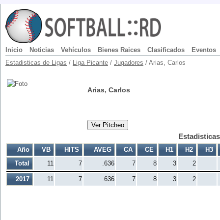
Inicio
Noticias
Vehículos
Bienes Raices
Clasificados
Eventos
Estadisticas de Ligas
/
Liga Picante
/
Jugadores
/ Arias, Carlos
Arias, Carlos
Ver Pitcheo
Estadistica
Año
VB
HITS
AVEG
CA
CE
H1
H2
H3
Total
11
7
.636
7
8
3
2
2017
11
7
.636
7
8
3
2