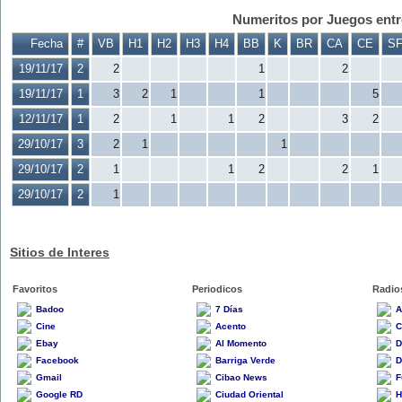
Numeritos por Juegos entre
Fecha
#
VB
H1
H2
H3
H4
BB
K
BR
CA
CE
S
19/11/17
2
2
1
2
19/11/17
1
3
2
1
1
5
12/11/17
1
2
1
1
2
3
2
29/10/17
3
2
1
1
29/10/17
2
1
1
2
2
1
29/10/17
2
1
Sitios de Interes
Favoritos
Periodicos
Radio
Badoo
7 Días
A
Cine
Acento
C
Ebay
Al Momento
D
Facebook
Barriga Verde
D
Gmail
Cibao News
F
Google RD
Ciudad Oriental
H