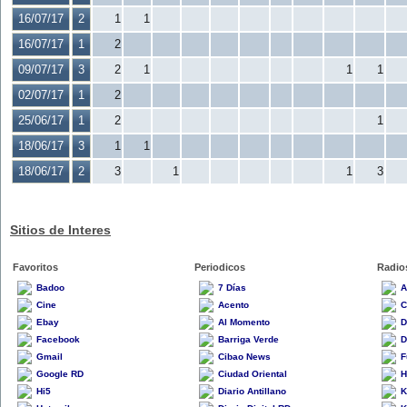
16/07/17
2
1
1
16/07/17
1
2
09/07/17
3
2
1
1
1
02/07/17
1
2
25/06/17
1
2
1
18/06/17
3
1
1
18/06/17
2
3
1
1
3
Sitios de Interes
Favoritos
Periodicos
Radio
Badoo
7 Días
A
Cine
Acento
C
Ebay
Al Momento
D
Facebook
Barriga Verde
D
Gmail
Cibao News
F
Google RD
Ciudad Oriental
H
Hi5
Diario Antillano
K