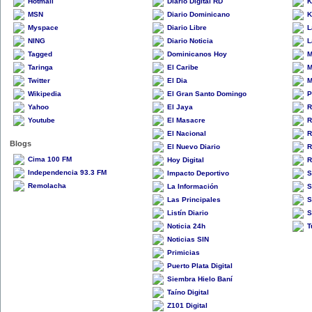
Hotmail
Diario Digital RD
K
MSN
Diario Dominicano
K
Myspace
Diario Libre
L
NING
Diario Noticia
L
Tagged
Dominicanos Hoy
M
Taringa
El Caribe
M
Twitter
El Dia
M
Wikipedia
El Gran Santo Domingo
P
Yahoo
El Jaya
R
Youtube
El Masacre
R
El Nacional
R
Blogs
El Nuevo Diario
R
Cima 100 FM
Hoy Digital
R
Independencia 93.3 FM
Impacto Deportivo
S
Remolacha
La Información
S
Las Principales
S
Listín Diario
S
Noticia 24h
T
Noticias SIN
Primicias
Puerto Plata Digital
Siembra Hielo Baní
Taíno Digital
Z101 Digital