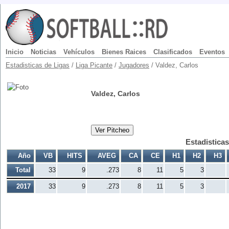
Inicio
Noticias
Vehículos
Bienes Raices
Clasificados
Eventos
Estadisticas de Ligas
/
Liga Picante
/
Jugadores
/ Valdez, Carlos
Valdez, Carlos
Ver Pitcheo
Estadistica
Año
VB
HITS
AVEG
CA
CE
H1
H2
H3
Total
33
9
.273
8
11
5
3
2017
33
9
.273
8
11
5
3