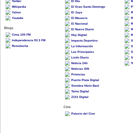
Twitter
El Dia
M
Wikipedia
El Gran Santo Domingo
P
Yahoo
El Jaya
R
Youtube
El Masacre
R
El Nacional
R
Blogs
El Nuevo Diario
R
Cima 100 FM
Hoy Digital
R
Independencia 93.3 FM
Impacto Deportivo
S
Remolacha
La Información
S
Las Principales
S
Listín Diario
S
Noticia 24h
T
Noticias SIN
Primicias
Puerto Plata Digital
Siembra Hielo Baní
Taíno Digital
Z101 Digital
Cine
Palacio del Cine