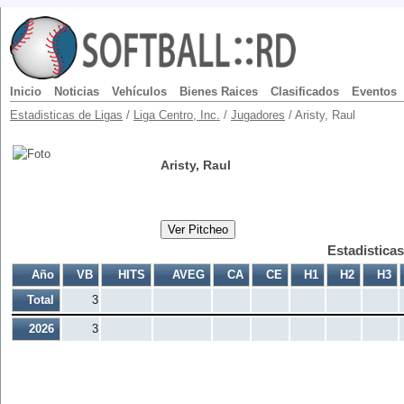
Inicio
Noticias
Vehículos
Bienes Raices
Clasificados
Eventos
Estadisticas de Ligas
/
Liga Centro, Inc.
/
Jugadores
/ Aristy, Raul
Aristy, Raul
Ver Pitcheo
Estadistica
Año
VB
HITS
AVEG
CA
CE
H1
H2
H3
Total
3
2026
3