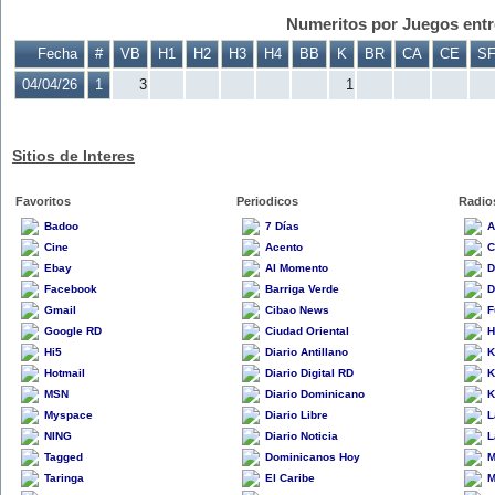
Numeritos por Juegos entre
Fecha
#
VB
H1
H2
H3
H4
BB
K
BR
CA
CE
S
04/04/26
1
3
1
Sitios de Interes
Favoritos
Periodicos
Radio
Badoo
7 Días
A
Cine
Acento
C
Ebay
Al Momento
D
Facebook
Barriga Verde
D
Gmail
Cibao News
F
Google RD
Ciudad Oriental
H
Hi5
Diario Antillano
K
Hotmail
Diario Digital RD
K
MSN
Diario Dominicano
K
Myspace
Diario Libre
L
NING
Diario Noticia
L
Tagged
Dominicanos Hoy
M
Taringa
El Caribe
M