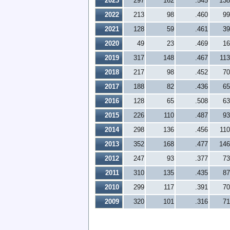
2023
297
162
.545
138
2022
213
98
.460
99
2021
128
59
.461
39
2020
49
23
.469
16
2019
317
148
.467
113
2018
217
98
.452
70
2017
188
82
.436
65
2016
128
65
.508
63
2015
226
110
.487
93
2014
298
136
.456
110
2013
352
168
.477
146
2012
247
93
.377
73
2011
310
135
.435
87
2010
299
117
.391
70
2009
320
101
.316
71