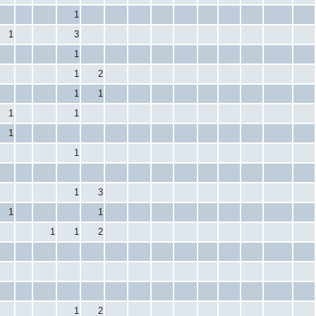
1
1
3
1
1
2
1
1
1
1
1
1
1
3
1
1
1
1
2
1
2