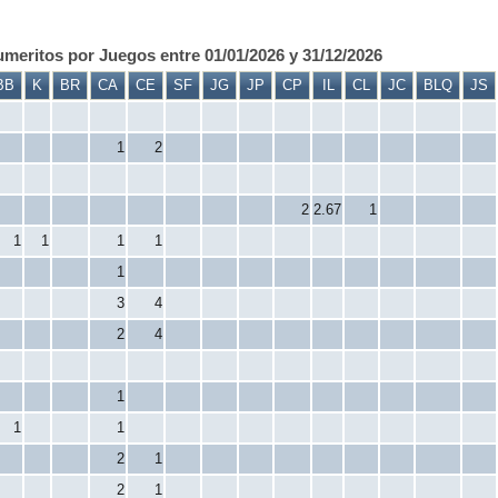
meritos por Juegos entre 01/01/2026 y 31/12/2026
BB
K
BR
CA
CE
SF
JG
JP
CP
IL
CL
JC
BLQ
JS
1
2
2
2.67
1
1
1
1
1
1
3
4
2
4
1
1
1
2
1
2
1