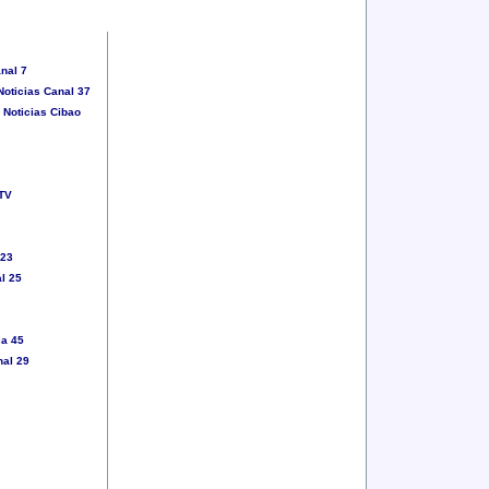
nal 7
oticias Canal 37
 Noticias Cibao
 TV
 23
l 25
ca 45
nal 29