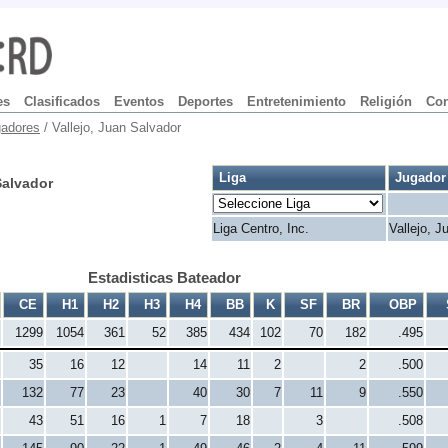
es
Clasificados
Eventos
Deportes
Entretenimiento
Religión
Con
adores
/ Vallejo, Juan Salvador
Liga
Jugador
Salvador
Liga Centro, Inc.
Vallejo, J
Estadisticas Bateador
CE
H1
H2
H3
H4
BB
K
SF
BR
OBP
1299
1054
361
52
385
434
102
70
182
.495
35
16
12
14
11
2
2
.500
132
77
23
40
30
7
11
9
.550
43
51
16
1
7
18
3
.508