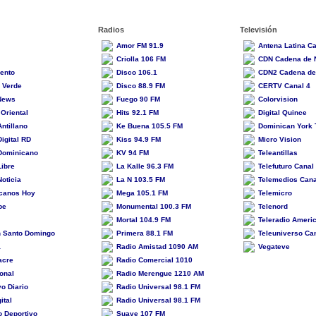
Radios
Televisión
Amor FM 91.9
Antena Latina Ca
Criolla 106 FM
CDN Cadena de N
ento
Disco 106.1
CDN2 Cadena de
a Verde
Disco 88.9 FM
CERTV Canal 4
News
Fuego 90 FM
Colorvision
Oriental
Hits 92.1 FM
Digital Quince
Antillano
Ke Buena 105.5 FM
Dominican York
Digital RD
Kiss 94.9 FM
Micro Vision
 Dominicano
KV 94 FM
Teleantillas
Libre
La Kalle 96.3 FM
Telefuturo Canal
Noticia
La N 103.5 FM
Telemedios Cana
canos Hoy
Mega 105.1 FM
Telemicro
be
Monumental 100.3 FM
Telenord
Mortal 104.9 FM
Teleradio Ameri
n Santo Domingo
Primera 88.1 FM
Teleuniverso Ca
a
Radio Amistad 1090 AM
Vegateve
acre
Radio Comercial 1010
onal
Radio Merengue 1210 AM
o Diario
Radio Universal 98.1 FM
ital
Radio Universal 98.1 FM
o Deportivo
Suave 107 FM