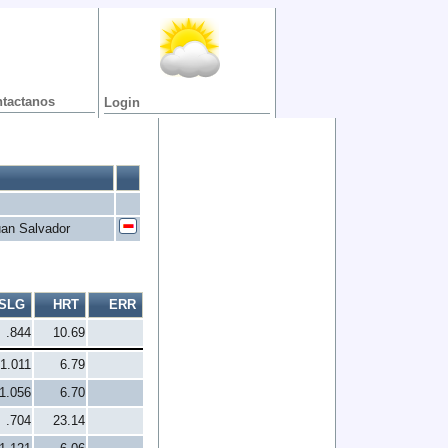
tactanos
Login
uan Salvador
SLG
HRT
ERR
.844
10.69
1.011
6.79
1.056
6.70
.704
23.14