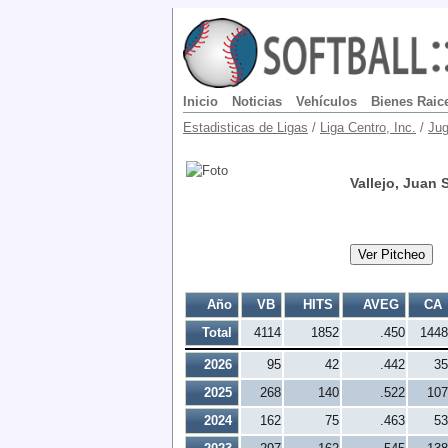
Inicio
Noticias
Vehículos
Bienes Raic
Estadisticas de Ligas
/
Liga Centro, Inc.
/
Jug
Vallejo, Juan 
Ver Pitcheo
Año
VB
HITS
AVEG
CA
Total
4114
1852
.450
1448
2026
95
42
.442
35
2025
268
140
.522
107
2024
162
75
.463
53