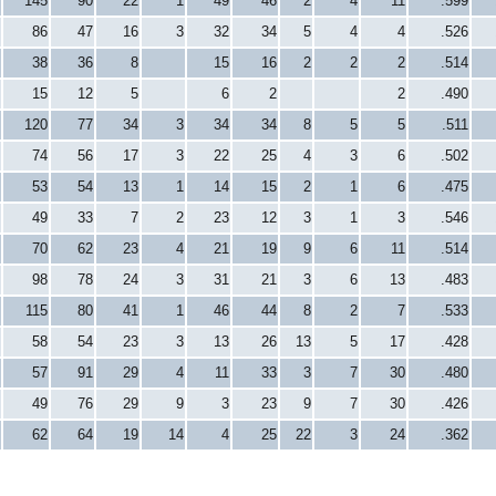
145
90
22
1
49
46
2
4
11
.599
86
47
16
3
32
34
5
4
4
.526
38
36
8
15
16
2
2
2
.514
15
12
5
6
2
2
.490
120
77
34
3
34
34
8
5
5
.511
74
56
17
3
22
25
4
3
6
.502
53
54
13
1
14
15
2
1
6
.475
49
33
7
2
23
12
3
1
3
.546
70
62
23
4
21
19
9
6
11
.514
98
78
24
3
31
21
3
6
13
.483
115
80
41
1
46
44
8
2
7
.533
58
54
23
3
13
26
13
5
17
.428
57
91
29
4
11
33
3
7
30
.480
49
76
29
9
3
23
9
7
30
.426
62
64
19
14
4
25
22
3
24
.362