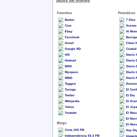
Sitios de Interes
Favoritos
Periodicos
Badoo
7 Días
Cine
Acento
Ebay
Al Mom
Facebook
Barrig
Gmail
Cibao 
Google RD
Ciudad 
Hi5
Diario 
Hotmail
Diario 
MSN
Diario
Myspace
Diario 
NING
Diario 
Tagged
Domini
Taringa
El Cari
Twitter
El Dia
Wikipedia
El Gra
Yahoo
El Jay
Youtube
El Mas
El Naci
Blogs
El Nuev
Cima 100 FM
Hoy Dig
Independencia 93.3 FM
Impact