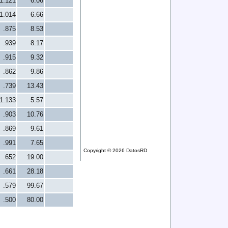
1.121
6.06
1.014
6.66
.875
8.53
.939
8.17
.915
9.32
.862
9.86
.739
13.43
1.133
5.57
.903
10.76
.869
9.61
.991
7.65
Copyright © 2026 DatosRD
.652
19.00
.661
28.18
.579
99.67
.500
80.00