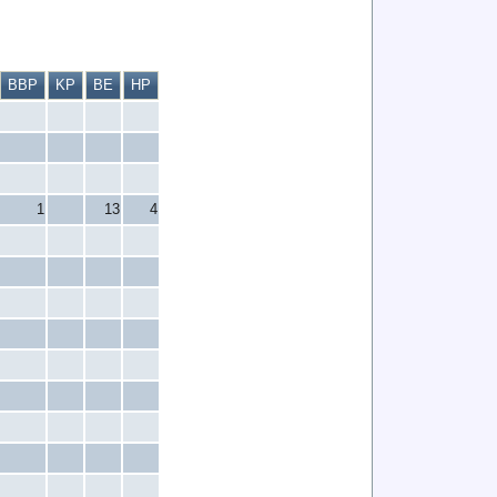
BBP
KP
BE
HP
1
13
4