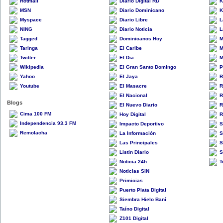
Hotmail
Diario Digital RD
K
MSN
Diario Dominicano
K
Myspace
Diario Libre
L
NING
Diario Noticia
L
Tagged
Dominicanos Hoy
M
Taringa
El Caribe
M
Twitter
El Dia
M
Wikipedia
El Gran Santo Domingo
P
Yahoo
El Jaya
R
Youtube
El Masacre
R
El Nacional
R
Blogs
El Nuevo Diario
R
Cima 100 FM
Hoy Digital
R
Independencia 93.3 FM
Impacto Deportivo
S
Remolacha
La Información
S
Las Principales
S
Listín Diario
S
Noticia 24h
T
Noticias SIN
Primicias
Puerto Plata Digital
Siembra Hielo Baní
Taíno Digital
Z101 Digital