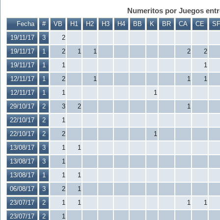
Numeritos por Juegos entre
Fecha
#
VB
H1
H2
H3
H4
BB
K
BR
CA
CE
S
19/11/17
3
2
19/11/17
1
2
1
1
2
2
19/11/17
1
1
1
12/11/17
1
2
1
1
1
12/11/17
1
1
1
29/10/17
2
3
2
1
22/10/17
2
1
22/10/17
2
2
1
13/08/17
3
1
1
13/08/17
3
1
13/08/17
1
1
1
06/08/17
3
2
1
23/07/17
2
1
1
1
1
23/07/17
2
1