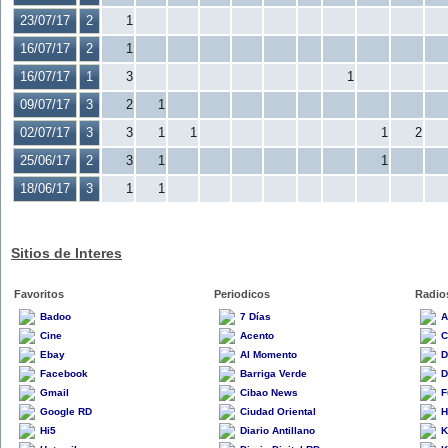
23/07/17
2
1
16/07/17
2
1
16/07/17
1
3
1
09/07/17
3
2
1
02/07/17
3
3
1
1
1
2
25/06/17
2
3
1
1
18/06/17
3
1
1
Sitios de Interes
Favoritos
Periodicos
Radio
Badoo
7 Días
A
Cine
Acento
C
Ebay
Al Momento
D
Facebook
Barriga Verde
D
Gmail
Cibao News
F
Google RD
Ciudad Oriental
H
Hi5
Diario Antillano
K