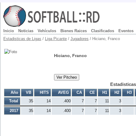
Inicio
Noticias
Vehículos
Bienes Raices
Clasificados
Eventos
Estadisticas de Ligas
/
Liga Picante
/
Jugadores
/ Hiciano, Franco
Hiciano, Franco
Ver Pitcheo
Estadistica
Año
VB
HITS
AVEG
CA
CE
H1
H2
H3
Total
35
14
.400
7
7
11
3
2017
35
14
.400
7
7
11
3